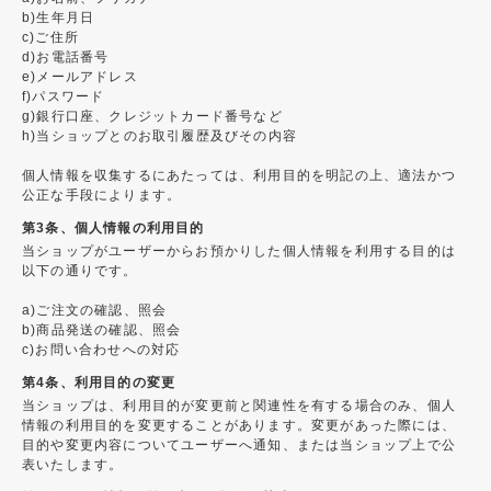
b)生年月日
c)ご住所
d)お電話番号
e)メールアドレス
f)パスワード
g)銀行口座、クレジットカード番号など
h)当ショップとのお取引履歴及びその内容
個人情報を収集するにあたっては、利用目的を明記の上、適法かつ
公正な手段によります。
第3条、個人情報の利用目的
当ショップがユーザーからお預かりした個人情報を利用する目的は
以下の通りです。
a)ご注文の確認、照会
b)商品発送の確認、照会
c)お問い合わせへの対応
第4条、利用目的の変更
当ショップは、利用目的が変更前と関連性を有する場合のみ、個人
情報の利用目的を変更することがあります。変更があった際には、
目的や変更内容についてユーザーへ通知、または当ショップ上で公
表いたします。