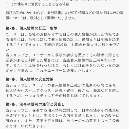
その他法令に違反することとなる場合
前項の定めにかかわらず、履歴情報および特性情報などの個人情報以外の情
報については、原則として開示いたしません。
第7条、個人情報の訂正、削除
ユーザーは、当社のお預かりする自己の個人情報が誤った情報であ
る場合には、当社に対して個人情報の訂正、追加または削除を請求
することができます。下記の第10条、お問合せ先よりお知らせ下さ
い。
当ショップは、ユーザーから前項の請求を受けてその請求に応じる
必要があると判断した場合には、当該個人情報の訂正等を行いま
す。また、訂正等を行った場合、もしくは訂正等を行わない旨の決
定をした場合は、これをユーザーに通知いたします。
第8条、個人情報の安全対策
当ショップは、ユーザーの個人情報を正確かつ最新の状態に保ち、
個人情報への不正アクセス・紛失・破損・改ざん・漏洩などを防止
するため、セキュリティに万全の対策を講じております。
第9条、法令や規範の遵守と見直し
当ショップは、保有する個人情報に関して、日本の法令その他規範
を遵守するとともに、本ポリシーの内容を適宜見直し、その改善に
努めます。また、変更を行う際は、当ページへの変更をもって公表
とさせていただきます。