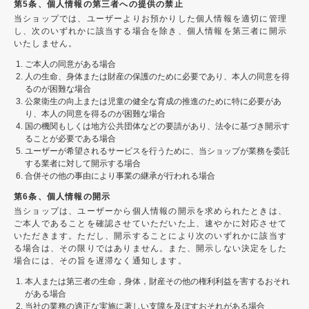
第5条、個人情報の第三者への提供の禁止
当ショップでは、ユーザーよりお預かりした個人情報を適切に管理
し、次のいずれかに該当する場合を除き、個人情報を第三者に開示
いたしません。
ご本人の同意がある場合
人の生命、身体または財産の保護のために必要であり、本人の同意を得
るのが困難な場合
公衆衛生の向上または児童の健全な育成の推進のために特に必要があ
り、本人の同意を得るのが困難な場合
国の機関もしくは地方公共団体などの要請があり、法令に基づき開示す
ることが必要である場合
ユーザーが希望されるサービスを行うために、当ショップが業務を委託
する業者に対して開示する場合
合併その他の事由により事業の継承が行われる場合
第6条、個人情報の開示
当ショップは、ユーザーから個人情報の開示を求められたときは、
ご本人であることを確認させていただいた上、速やかに対応させて
いただきます。ただし、開示することにより次のいずれかに該当す
る場合は、その限りではありません。また、開示しない決定をした
場合には、その旨を遅滞なく通知します。
本人または第三者の生命，身体，財産その他の権利利益を害するおそれ
がある場合
当社の業務の適正な実施に著しい支障を及ぼすおそれがある場合